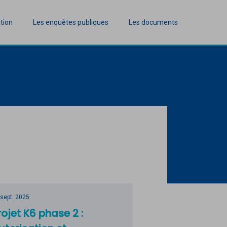
tion
Les enquêtes publiques
Les documents
 sept. 2025
rojet K6 phase 2 :