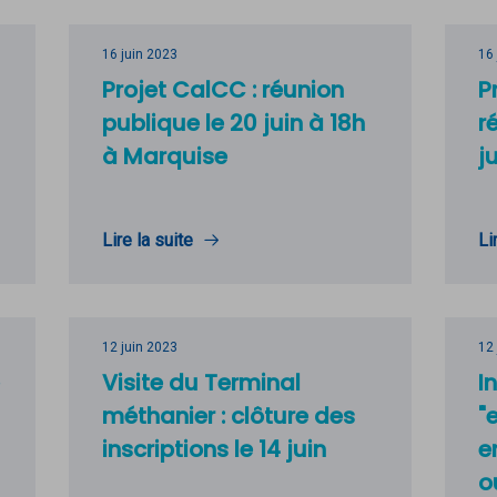
16 juin 2023
16
Projet CalCC : réunion
P
publique le 20 juin à 18h
r
à Marquise
j
Lire la suite
Li
12 juin 2023
12
Visite du Terminal
I
méthanier : clôture des
"
inscriptions le 14 juin
e
o