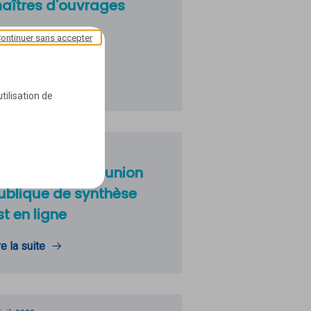
aîtres d'ouvrages
ontinuer sans accepter
re la suite
tilisation de
juil. 2023
e replay de la réunion
ublique de synthèse
st en ligne
re la suite