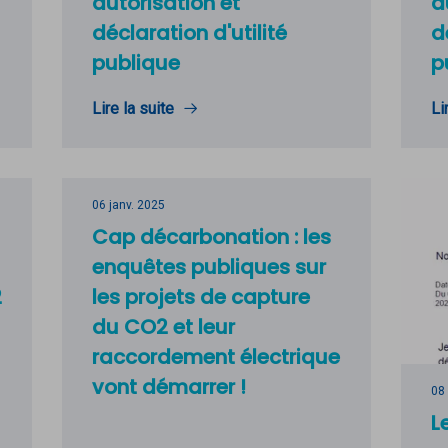
autorisation et
a
déclaration d'utilité
d
publique
p
Lire la suite
Li
06 janv. 2025
Cap décarbonation : les
enquêtes publiques sur
2
les projets de capture
du CO2 et leur
raccordement électrique
vont démarrer !
08
L