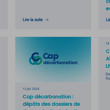
c
e
Lire la suite
Li
18
C
A
L
De
Du
12 juil. 2024
Cap décarbonation :
dépôts des dossiers de