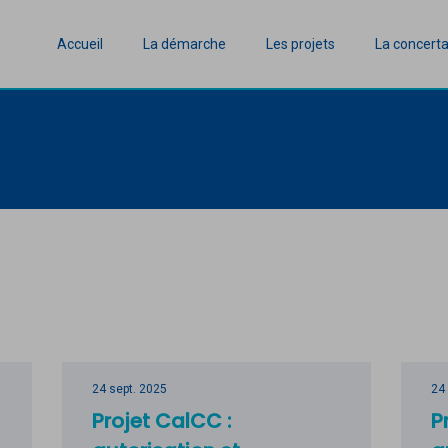
Accueil
La démarche
Les projets
La concerta
24 sept. 2025
24
Projet CalCC :
P