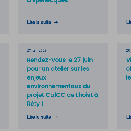
à Éperlecques
Lire la suite
Li
23 juin 2023
20
Rendez-vous le 27 juin
V
pour un atelier sur les
c
enjeux
l
environnementaux du
projet CalCC de Lhoist à
Réty !
Lire la suite
Li