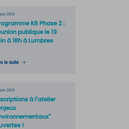
 juin 2023
rogramme K6 Phase 2 :
éunion publique le 19
uin à 18h à Lumbres
re la suite
 juin 2023
nscriptions à l'atelier
enjeux
nvironnementaux"
uvertes !