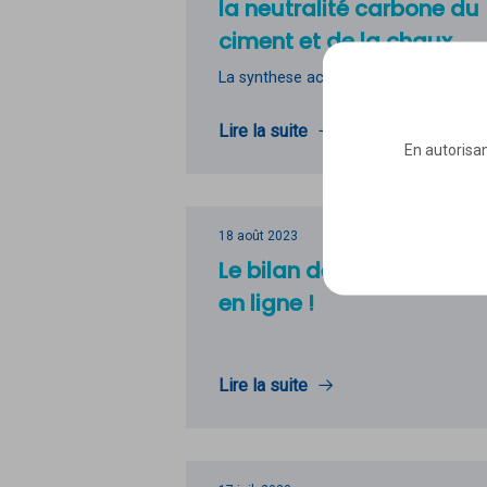
la neutralité carbone du
ciment et de la chaux
La synthese actualisee
Lire la suite
En autorisan
18 août 2023
Le bilan des garants est
en ligne !
Lire la suite