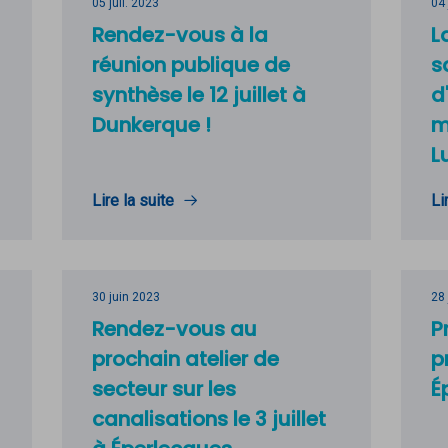
05 juil. 2023
04 
Rendez-vous à la
L
réunion publique de
s
synthèse le 12 juillet à
d
Dunkerque !
m
L
Lire la suite
Li
30 juin 2023
28
Rendez-vous au
P
prochain atelier de
p
secteur sur les
É
canalisations le 3 juillet