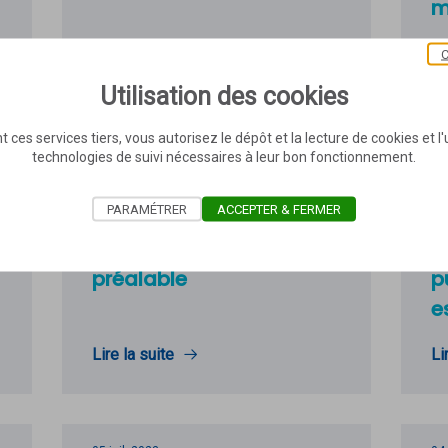
m
C
Utilisation des cookies
Lire la suite
Li
t ces services tiers, vous autorisez le dépôt et la lecture de cookies et l'u
technologies de suivi nécessaires à leur bon fonctionnement.
PARAMÉTRER
ACCEPTER & FERMER
21 juil. 2023
20 
Fin de la concertation
L
préalable
p
e
Lire la suite
Li